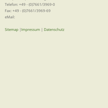
Telefon: +49 - (0)7661/3969-0
Fax: +49 - (0)7661/3969-69
eMail:
Sitemap
|
Impressum
|
Datenschutz
Erklärung zur Barrierefreiheit
Leichte Sprache
Zugangseröffnung für elektronische Kommunikation
Wir für Sie vor Ort
Öffnungszeiten:
Mo - Fr. 8.00 - 12.00 Uhr
Di. 14.00 - 17.30 Uhr
und nach Vereinbarung