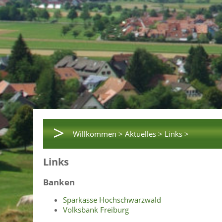
>
Willkommen >
Aktuelles >
Links >
Links
Banken
Sparkasse Hochschwarzwald
Volksbank Freiburg