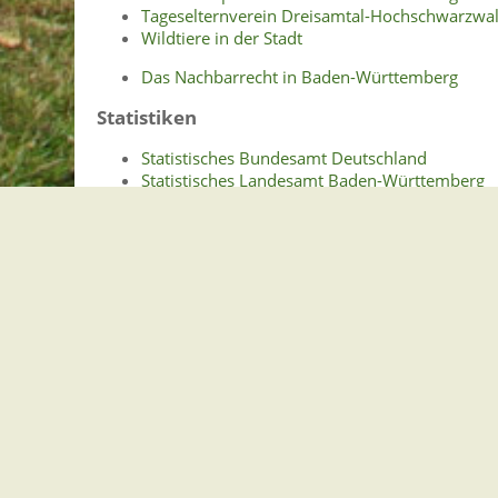
Tageselternverein Dreisamtal-Hochschwarzwal
Wildtiere in der Stadt
Das Nachbarrecht in Baden-Württemberg
Statistiken
Statistisches Bundesamt Deutschland
Statistisches Landesamt Baden-Württemberg
Struktur- und Regionaldaten über Stegen (des
Verbände
Abwasserzweckverband Breisgauer Bucht
Vereine
Naturpark Südschwarzwald e.V.
Gemeindeverwaltung Stegen
Dorfplatz 1 | 79252 Stegen