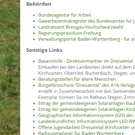
Behörden
Bundesagentur für Arbeit
Gewerbezentralregister des Bundesamtes für J
Landratsamt Breisgau-Hochschwarzwald
Regierungspräsidium Freiburg
Verwaltungsportal Baden-Württemberg - für al
Sonstige Links
Bauernhöfe - Direktvermarkter im Dreisamtal
Einkaufen bei den Landwirten direkt auf dem 
Kirchzarten, Oberried, Buchenbach, Stegen, und
Beratungsstellen für ältere Menschen
Bürgerbroschüre "Dreisamtal" des A+K-Verlage
erstellt in Zusammenarbeit mit den Gemeinden
Exemplar können Sie im Rathaus Stegen, Zimmer
Ertrag der gemeindeeigenen Solaranlagen Bauh
Ertrag der gemeindeeigenen Solaranlagen Kin
Geographisches Informationssystem (GIS) des 
Landeskundliches Informationssystem LEO-B
Offene Jugendarbeit Dreisamtal (Kirchzarten u
Radroutenplaner für Baden-Württemberg