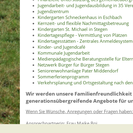
Jugendarbeit- und Jugendausbildung in 35 Ver
Jugendzentrum
Kindergarten Schneckenhaus in Eschbach
Kernzeit- und flexible Nachmittagsbetreuung
Kindergarten St. Michael in Stegen
Kindertagespflege - Vermittlung von Plätzen
Kindertagesstätten - Zentrales Anmeldesystem 
Kinder- und Jugendcafé
Kommunale Jugendarbeit
Medienpädagogische Beratungsstelle für Elter
Netzwerk Bürger für Bürger Stegen
Seniorenwohnanlage Pater Middendorf
Sommerferienprogramm
Verkehrsplanung und Ortsgestaltung nach den
Wir werden unsere Familienfreundlichkeit
generationsübergreifende Angebote für u
Wenn Sie Wünsche, Anregungen oder Fragen haben:
Ansprechpartnerin: Frau Maike Boi
Bürgermeisteramt Stegen