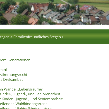
Stegen >
Familienfreundliches Stegen >
hrere Generationen
mtal
bestimmungsrecht
as Dreisambad
n
hen Wandel:„Lebensräume“
Kinder-, Jugend-, und Seniorenarbeit
 Kinder-, Jugend-, und Seniorenarbeit
reifenden Waldkindergartens
reifenden Waldorfkindergartens