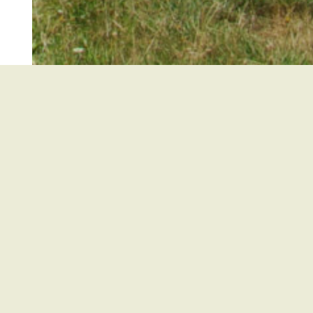
Kirchzarten
Buchenbach
Oberried