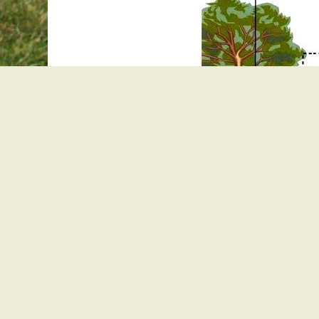
Gemeindeverwaltung Stegen
Dorfplatz 1 | 79252 Stegen
Telefon: +49 - (0)7661/3969-0
Fax: +49 - (0)7661/3969-69
eMail:
Sitemap
|
Impressum
|
Datenschutz