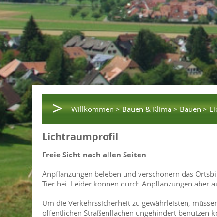
>
Willkommen >
Bauen & Klima >
Bauen >
Li
Lichtraumprofil
Freie Sicht nach allen Seiten
Anpflanzungen beleben und verschönern das Ortsbi
Tier bei. Leider können durch Anpflanzungen aber 
Um die Verkehrssicherheit zu gewährleisten, müssen
öffentlichen Straßenflächen ungehindert benutzen kö