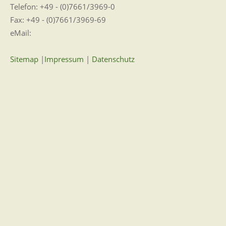
Telefon: +49 - (0)7661/3969-0
Fax: +49 - (0)7661/3969-69
eMail:
Sitemap
|
Impressum
|
Datenschutz
Erklärung zur Barrierefreiheit
Leichte Sprache
Zugangseröffnung für elektronische Kommunikation
Wir für Sie vor Ort
Öffnungszeiten:
Mo - Fr. 8.00 - 12.00 Uhr
Di. 14.00 - 17.30 Uhr
und nach Vereinbarung