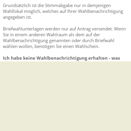
Grundsätzlich ist die Stimmabgabe nur in demjenigen
Wahllokal möglich, welches auf Ihrer Wahlbenachrichtigung
angegeben ist.
Briefwahlunterlagen werden nur auf Antrag versendet. Wenn
Sie in einem anderen Wahlraum als dem auf der
Wahlbenachrichtigung genannten oder durch Briefwahl
wählen wollen, benötigen Sie einen Wahlschein.
Ich habe keine Wahlbenachrichtigung erhalten - was
nun?
Wenn Sie ca. 4 Wochen vor der Wahl keine
Wahlbenachrichtigung erhalten haben und wahlberechtigt
sind, melden Sie sich bitte unter
oder unter 07661 3969-38
um abzuklären, ob Sie ordnungsgemäß ins Wählerverzeichnis
aufgenommen worden sind.
Was ist bei Verlust der Wahlbenachrichtigung zu tun?
Wenn Ihnen die Wahlbenachrichtigung nicht mehr vorliegt,
können Sie telefonisch unter 07661 3969-38 oder via E-Mail
unter
um die Zusendung einer neuen Wahlbenachrichtigung
bitten.