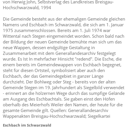
von Herwig John, Selbstverlag des Landkreises Breisgau-
Hochschwarzwald, 1994
Die Gemeinde besteht aus der ehemaligen Gemeinde gleichen
Namens und Eschbach im Schwarzwald, die sich am 1. Januar
1975 zusammenschlossen. Bereits am 1. Juli 1974 war
Wittental nach Stegen eingemeindet worden. Schon bald nach
der Bildung der neuen Gemeinde bemühte man sich um das
neue Wappen, dessen endgültige Gestaltung in
Zusammenarbeit mit dem Generallandesarchiv festgelegt
wurde. Es Ist In mehrfacher Hinsicht "redend". Die Esche, die
einem bereits im Gemeindewappen von Eschbach begegnet,
steht für diesen Ortsteil, symbolisiert aber auch den
Eschbach, der das Gemeindegebiet in ganzer Länge
durchzieht. Der Bohlweg oder Steg - bereits von der alten
Gemeinde Stegen im 19. Jahrhundert als Siegelbild verwendet
- erinnert an die hölzernen Wege durch das sumpfige Gelände
am Ausgang des Eschbachtals. Sie gaben einst den Höfen
oberhalb des Meierhofs Weiler den Namen, der heute für die
gesamte Gemeinde gilt. Quellen: Generallandesarchiv
Wappenakten Breisgau-Hochschwarzwald; Siegelkartei
Eschbach im Schwarzwald