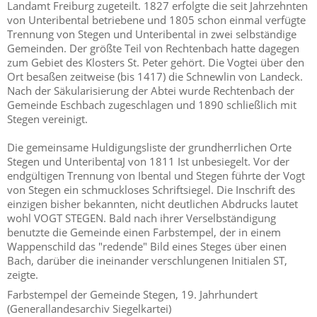
Landamt Freiburg zugeteilt. 1827 erfolgte die seit Jahrzehnten
von Unteribental betriebene und 1805 schon einmal verfügte
Trennung von Stegen und Unteribental in zwei selbständige
Gemeinden. Der größte Teil von Rechtenbach hatte dagegen
zum Gebiet des Klosters St. Peter gehört. Die Vogtei über den
Ort besaßen zeitweise (bis 1417) die Schnewlin von Landeck.
Nach der Säkularisierung der Abtei wurde Rechtenbach der
Gemeinde Eschbach zugeschlagen und 1890 schließlich mit
Stegen vereinigt.
Die gemeinsame Huldigungsliste der grundherrlichen Orte
Stegen und UnteribentaJ von 1811 Ist unbesiegelt. Vor der
endgültigen Trennung von Ibental und Stegen führte der Vogt
von Stegen ein schmuckloses Schriftsiegel. Die Inschrift des
einzigen bisher bekannten, nicht deutlichen Abdrucks lautet
wohl VOGT STEGEN. Bald nach ihrer Verselbständigung
benutzte die Gemeinde einen Farbstempel, der in einem
Wappenschild das "redende" Bild eines Steges über einen
Bach, darüber die ineinander verschlungenen Initialen ST,
zeigte.
Farbstempel der Gemeinde Stegen, 19. Jahrhundert
(Generallandesarchiv Siegelkartei)