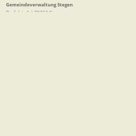
Gemeindeverwaltung Stegen
Dorfplatz 1 | 79252 Stegen
Telefon: +49 - (0)7661/3969-0
Fax: +49 - (0)7661/3969-69
eMail:
Sitemap
|
Impressum
|
Datenschutz
Erklärung zur Barrierefreiheit
Leichte Sprache
Zugangseröffnung für elektronische Kommunikation
Wir für Sie vor Ort
Öffnungszeiten:
Mo - Fr. 8.00 - 12.00 Uhr
Di. 14.00 - 17.30 Uhr