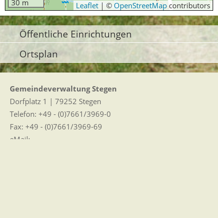
30 m
Leaflet
|
©
OpenStreetMap
contributors
Öffentliche Einrichtungen
Ortsplan
Gemeindeverwaltung Stegen
Dorfplatz 1 | 79252 Stegen
Telefon: +49 - (0)7661/3969-0
Fax: +49 - (0)7661/3969-69
eMail:
Sitemap
|
Impressum
|
Datenschutz
Erklärung zur Barrierefreiheit
Leichte Sprache
Zugangseröffnung für elektronische Kommunikation