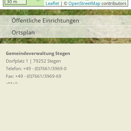
30 m
Leaflet
|
©
OpenStreetMap
contributors
Öffentliche Einrichtungen
Ortsplan
Gemeindeverwaltung Stegen
Dorfplatz 1 | 79252 Stegen
Telefon: +49 - (0)7661/3969-0
Fax: +49 - (0)7661/3969-69
eMail:
Sitemap
|
Impressum
|
Datenschutz
Erklärung zur Barrierefreiheit
Leichte Sprache
Zugangseröffnung für elektronische Kommunikation